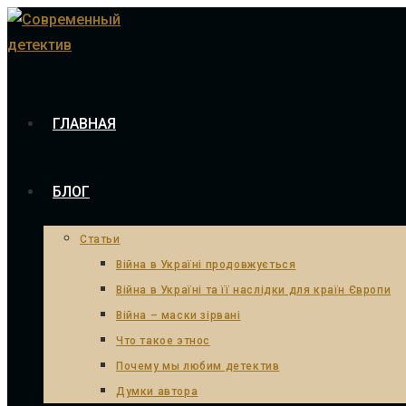
Skip
to
content
ГЛАВНАЯ
БЛОГ
Статьи
Війна в Україні продовжується
Війна в Україні та її наслідки для країн Європи
Війна – маски зірвані
Что такое этнос
Почему мы любим детектив
Думки автора