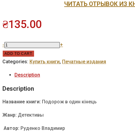
ЧИТАТЬ ОТРЫВОК ИЗ К
₴
135.00
Подорож
-
+
в
ADD TO CART
один
Categories:
Купить книги
,
Печатные издания
кінець
Description
quantity
Description
Название книги:
Подорож в один кінець
Жанр:
Детективы
Автор:
Руденко Владимир