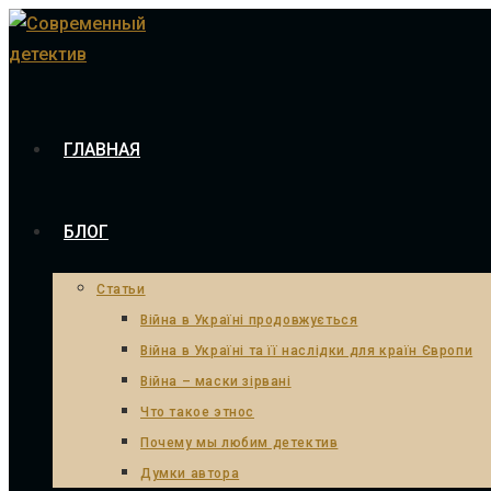
Skip
to
content
ГЛАВНАЯ
БЛОГ
Статьи
Війна в Україні продовжується
Війна в Україні та її наслідки для країн Європи
Війна – маски зірвані
Что такое этнос
Почему мы любим детектив
Думки автора